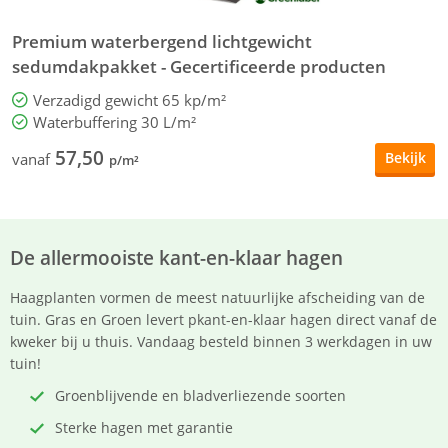
Premium waterbergend lichtgewicht
S
sedumdakpakket - Gecertificeerde producten
Verzadigd gewicht 65 kp/m²
Waterbuffering 30 L/m²
57,50
Bekijk
vanaf
v
p/m²
De allermooiste kant-en-klaar hagen
Haagplanten vormen de meest natuurlijke afscheiding van de
tuin. Gras en Groen levert pkant-en-klaar hagen direct vanaf de
kweker bij u thuis. Vandaag besteld binnen 3 werkdagen in uw
tuin!
Groenblijvende en bladverliezende soorten
Sterke hagen met garantie