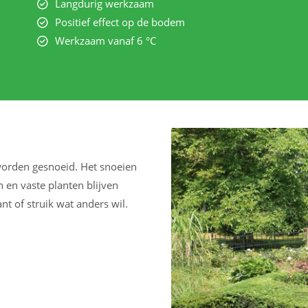
Langdurig werkzaam
Positief effect op de bodem
Werkzaam vanaf 6 °C
 worden gesnoeid. Het snoeien
n en vaste planten blijven
nt of struik wat anders wil.