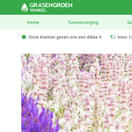
Home
Tuinverzorging
G
Onze klanten geven ons een dikke 9
Voor 12
We geven advies op maat bij elk product