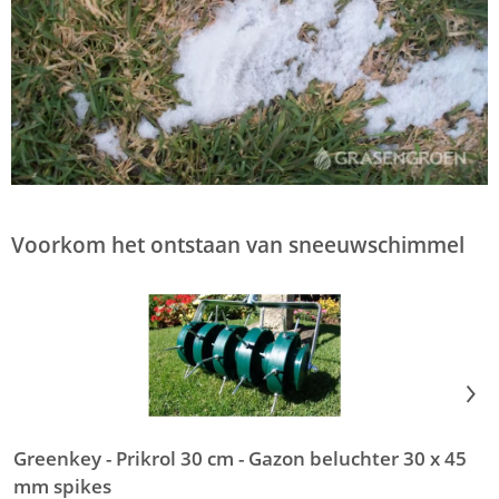
Voorkom het ontstaan van sneeuwschimmel
Greenkey - Prikrol 30 cm - Gazon beluchter 30 x 45
N
mm spikes
s