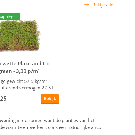
Bekijk alle
kappingen
sette Place and Go -
reen - 3,33 p/m²
igd gewicht 57.5 kg/m²
Waterbufferend vermogen 27.5 L/m²
,25
Bekijk
 woning
in de zomer, want de plantjes van het
e warmte en werken zo als een natuurlijke airco.