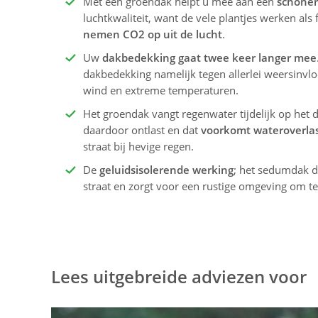
Met een groendak helpt u mee aan een
schoner
luchtkwaliteit, want de vele plantjes werken als f
nemen CO2 op uit de lucht
.
Uw
dakbedekking gaat twee keer langer mee
dakbedekking namelijk tegen allerlei weersinvlo
wind en extreme temperaturen.
Het groendak vangt regenwater tijdelijk op het 
daardoor ontlast en dat
voorkomt wateroverla
straat bij hevige regen.
De
geluidsisolerende werking
; het sedumdak d
straat en zorgt voor een rustige omgeving om t
Lees uitgebreide adviezen voor