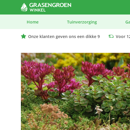
Home
Tuinverzorging
G
Onze klanten geven ons een dikke 9
Voor 12
We geven advies op maat bij elk product