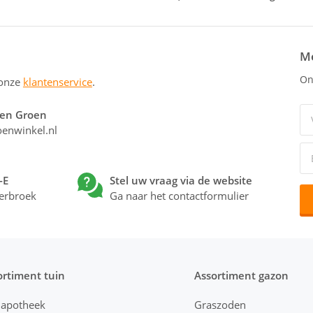
Me
On
 onze
klantenservice
.
 en Groen
enwinkel.nl
-E
Stel uw vraag via de website
erbroek
Ga naar het contactformulier
ortiment tuin
Assortiment gazon
napotheek
Graszoden