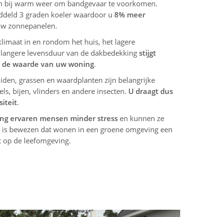
n bij warm weer om bandgevaar te voorkomen.
ddeld 3 graden koeler waardoor u
8% meer
 uw zonnepanelen.
imaat in en rondom het huis, het lagere
e langere levensduur van de dakbedekking
stijgt
k de waarde van uw woning
.
iden, grassen en waardplanten zijn belangrijke
ls, bijen, vlinders en andere insecten.
U draagt dus
iteit
.
ng ervaren mensen minder stress
en kunnen ze
t is bewezen dat wonen in een groene omgeving een
t op de leefomgeving.