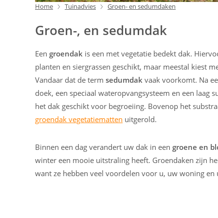
Home
Tuinadvies
Groen- en sedumdaken
Groen-, en sedumdak
Een
groendak
is een met vegetatie bedekt dak. Hiervoo
planten en siergrassen geschikt, maar meestal kiest 
Vandaar dat de term
sedumdak
vaak voorkomt. Na ee
doek, een speciaal wateropvangsysteem en een laag sub
het dak geschikt voor begroeiing. Bovenop het substr
groendak vegetatiematten
uitgerold.
Binnen een dag verandert uw dak in een
groene en bl
winter een mooie uitstraling heeft. Groendaken zijn hee
want ze hebben veel voordelen voor u, uw woning en