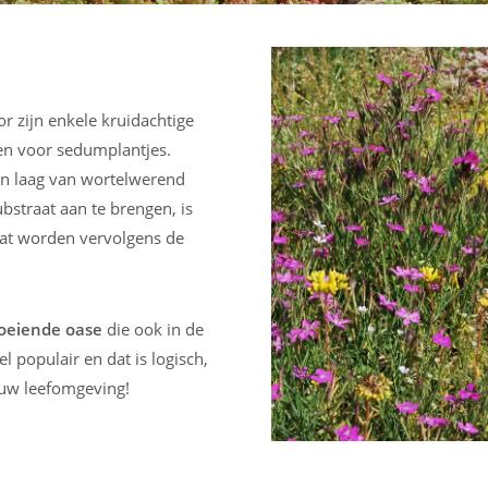
r zijn enkele kruidachtige
men voor sedumplantjes.
n laag van wortelwerend
straat aan te brengen, is
aat worden vervolgens de
oeiende oase
die ook in de
l populair en dat is logisch,
 uw leefomgeving!