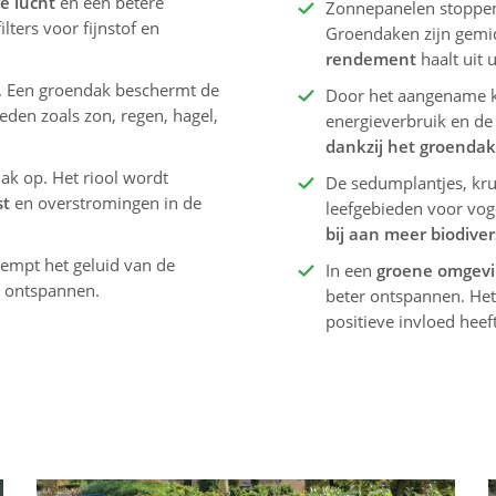
e lucht
en een betere
Zonnepanelen stoppe
ilters voor fijnstof en
Groendaken zijn gemi
rendement
haalt uit
. Een groendak beschermt de
Door het aangename kl
eden zoals zon, regen, hagel,
energieverbruik en d
dankzij het groenda
dak op. Het riool wordt
De sedumplantjes, kru
st
en overstromingen in de
leefgebieden voor voge
bij aan meer biodivers
empt het geluid van de
In een
groene omgevi
e ontspannen.
beter ontspannen. He
positieve invloed heef