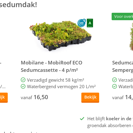
 sedumdak!
Voor over
-
Mobilane - MobiRoof ECO
Sedumcas
Sedumcassette - 4 p/m²
Semperg
Verzadigd gewicht 58 kg/m²
Verzad
Waterbergend vermogen 25 L p/m²
Waterbergend vermogen 20 L/m²
16,50
14
ijk
Bekijk
vanaf
vanaf
Het blijft
koeler in de
groendak absorberen d