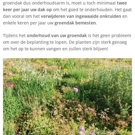
groendak dus onderhoudsarm is, moet u toch minimaal
twee
keer per jaar uw dak op
om het goed te onderhouden. Het gaat
dan vooral om het
verwijderen van ingewaaide onkruiden
en
enkele keren per jaar uw
groendak bemesten
.
Tijdens het
onderhoud van uw groendak
is het geen probleem
om over de beplanting te lopen. De planten zijn sterk genoeg
om het op te kunnen vangen en zullen sterk blijven!