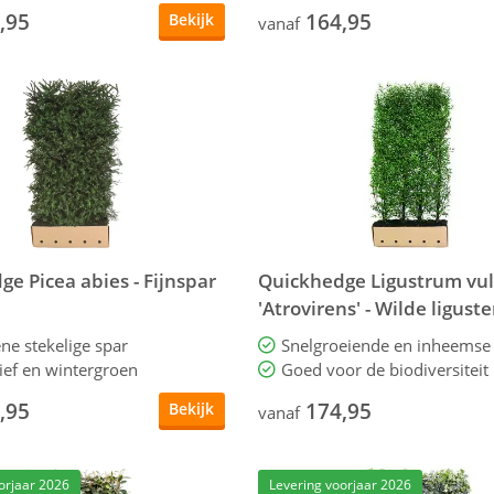
,95
164,95
Bekijk
vanaf
e Picea abies - Fijnspar
Quickhedge Ligustrum vu
'Atrovirens' - Wilde ligust
cm
ne stekelige spar
ief en wintergroen
Goed voor de biodiversiteit
,95
174,95
Bekijk
vanaf
orjaar 2026
Levering voorjaar 2026