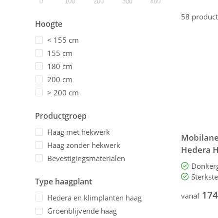
0
100
200
300
400
58
produc
Hoogte
< 155 cm
155 cm
180 cm
200 cm
> 200 cm
Productgroep
Haag met hekwerk
Mobilane
Haag zonder hekwerk
Hedera H
Bevestigingsmaterialen
Donkerg
Sterkst
Type haagplant
174
vanaf
Hedera en klimplanten haag
Groenblijvende haag