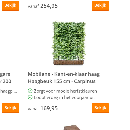
254,95
Bekijk
Bekijk
vanaf
lgare
Mobilane - Kant-en-klaar haag
er 200
Haagbeuk 155 cm - Carpinus
Betulus
Snelgroeiende en inheemse haagplant
Zorgt voor mooie herfstkleuren
Loopt vroeg in het voorjaar uit
169,95
Bekijk
Bekijk
vanaf