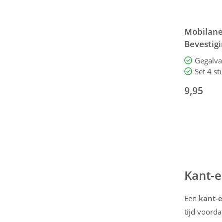
Mobilane 
Bevestig
gegalvan
Gegalva
Set 4 st
9,95
Kant-e
Een
kant-e
tijd voord