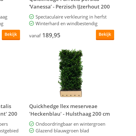
‘Vanessa’ - Perzisch IJzerhout 200
cm
haag
Spectaculaire verkleuring in herfst
ng
Winterhard en windbestendig
189,95
Bekijk
Bekijk
vanaf
talis
Quickhedge llex meserveae
ant' 200
'Heckenblau' - Hulsthaag 200 cm
pers
Ondoordringbaar en wintergroen
nstgebied
Glazend blauwgroen blad