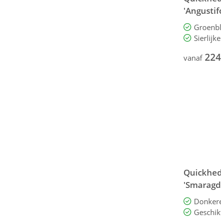
'Angustif
200 cm
Groenbl
Sierlijk
224
vanaf
Quickhed
'Smaragd'
200 cm
Donkere
Geschik