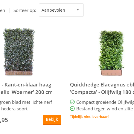
ten
|
Sorteer op:
Aanbevolen
 - Kant-en-klaar haag
Quickhedge Elaeagnus eb
elix 'Woerner' 200 cm
'Compacta' - Olijfwilg 180
roen blad met lichte nerf
Compact groeiende Olijfwil
e hedera soort
Bestand tegen wind en zilte 
Tijdelijk niet leverbaar!
,95
Bekijk