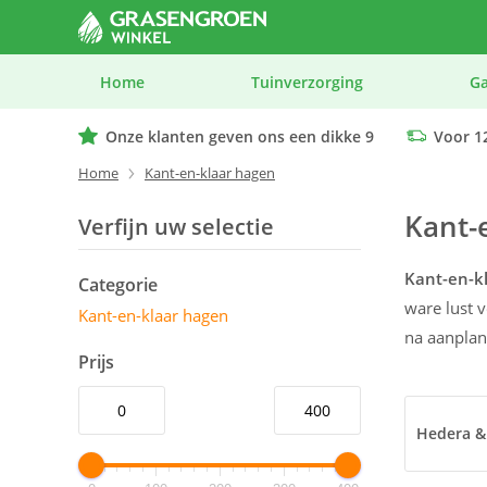
Home
Tuinverzorging
G
Onze klanten geven ons een dikke 9
Voor 12
We geven advies op maat bij elk product
Home
Kant-en-klaar hagen
Kant-
Verfijn uw selectie
Kant-en-k
Categorie
ware lust 
Kant-en-klaar hagen
na aanplan
Prijs
Hedera &