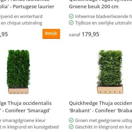
olia' - Portugese laurier
Groene beuk 200 cm
ijvend en winterhard
Inheemse bladverliezende 
e en chique uitstraling
Tijdloze en sierlijke uitstrali
,95
179,95
Bekijk
vanaf
ge Thuja occidentalis
Quickhedge Thuja occiden
 - Conifeer 'Smaragd'
'Brabant' - Conifeer 'Brab
cm
 smaragdgroene kleur
Groen met geelgroene uitlo
t in kleigrond en kunstgebied
Geschikt in kleigrond en ku