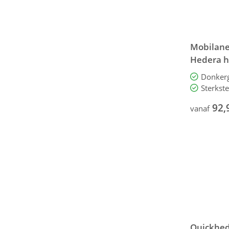
Mobilane
Hedera h
Donkerg
Sterkst
92,
vanaf
Quickhed