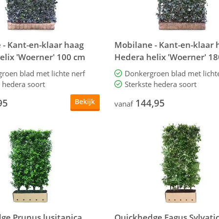
 - Kant-en-klaar haag
Mobilane - Kant-en-klaar 
elix 'Woerner' 100 cm
Hedera helix 'Woerner' 1
roen blad met lichte nerf
Donkergroen blad met licht
e hedera soort
Sterkste hedera soort
95
144,95
Bekijk
vanaf
ge Prunus lusitanica
Quickhedge Fagus Sylvatic