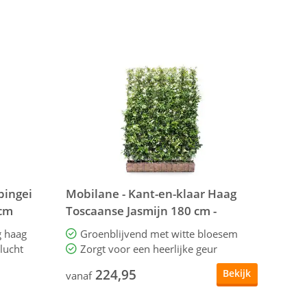
bingei
Mobilane - Kant-en-klaar Haag
 cm
Toscaanse Jasmijn 180 cm -
Trachelospermum jasminoides
g haag
Groenblijvend met witte bloesem
lucht
Zorgt voor een heerlijke geur
224,95
Bekijk
vanaf