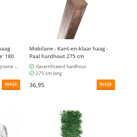
haag
Mobilane - Kant-en-klaar haag -
e' 180
Paal hardhout 275 cm
Donkergroen blad met lichtgroene nerf
Gecertificeerd hardhout
275 cm lang
36,95
Bekijk
Bekijk