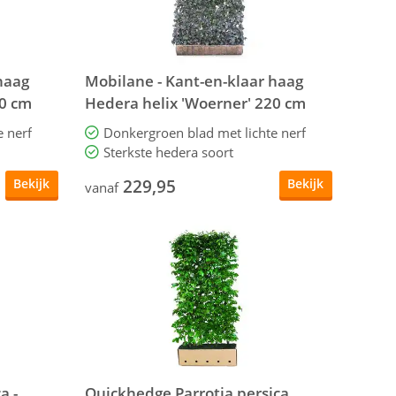
haag
Mobilane - Kant-en-klaar haag
80 cm
Hedera helix 'Woerner' 220 cm
e nerf
Donkergroen blad met lichte nerf
Sterkste hedera soort
229,95
Bekijk
Bekijk
vanaf
a -
Quickhedge Parrotia persica