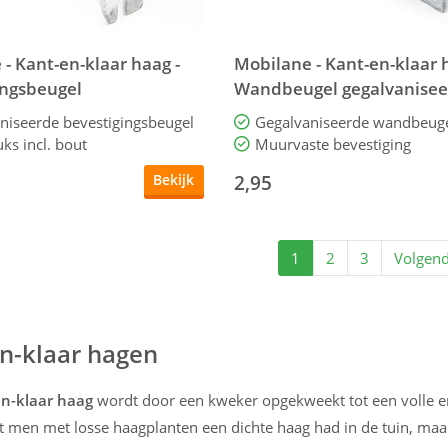
- Kant-en-klaar haag -
Mobilane - Kant-en-klaar 
ingsbeugel
Wandbeugel gegalvanisee
iseerd
niseerde bevestigingsbeugel
Gegalvaniseerde wandbeug
uks incl. bout
Muurvaste bevestiging
2,95
Bekijk
1
2
3
Volgen
n-klaar hagen
n-klaar haag
wordt door een kweker opgekweekt tot een volle e
at men met losse haagplanten een dichte haag had in de tuin, maar