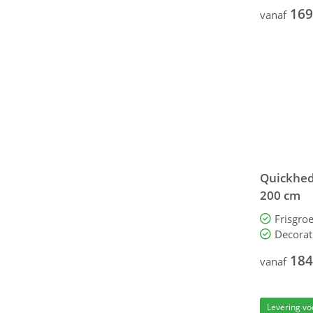
169
vanaf
Quickhedg
200 cm
Frisgroe
Decorat
184
vanaf
Levering vo