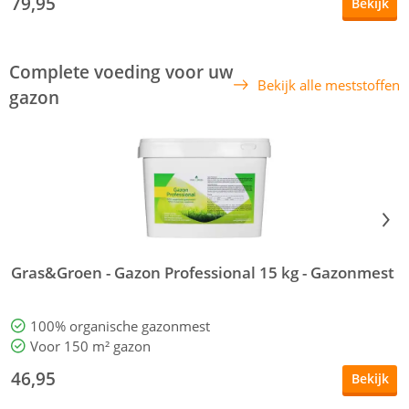
79,95
Bekijk
Complete voeding voor uw
Bekijk alle meststoffen
gazon
Gras&Groen - Gazon Professional 15 kg - Gazonmest
G
100% organische gazonmest
Voor 150 m² gazon
46,95
Bekijk