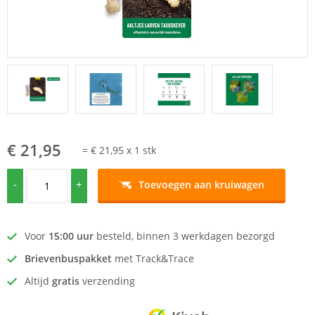
€ 21,95
=
€ 21,95
x
1
stk
-
+
Toevoegen aan kruiwagen
Voor
15:00 uur
besteld, binnen 3 werkdagen bezorgd
Brievenbuspakket
met Track&Trace
Altijd
gratis
verzending