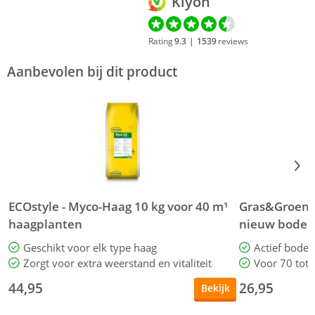
Kiyoh
Rating
9.3
|
1539
reviews
Aanbevolen bij dit product
ECOstyle - Myco-Haag 10 kg voor 40 m¹
Gras&Groen - 
haagplanten
nieuw bode
Geschikt voor elk type haag
Actief bode
Zorgt voor extra weerstand en vitaliteit
Voor 70 tot
44,95
26,95
Bekijk