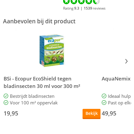
Rating
9.3
|
1539
reviews
Aanbevolen bij dit product
BSi - Ecopur EcoShield tegen
AquaNemix 1
bladinsecten 30 ml voor 300 m²
Bestrijdt bladinsecten
Ideaal hulpm
Voor 100 m² oppervlak
Past op elke
19,95
49,95
Bekijk