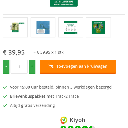
€ 39,95
=
€ 39,95
x
1
stk
-
+
Toevoegen aan kruiwagen
Voor
15:00 uur
besteld, binnen 3 werkdagen bezorgd
Brievenbuspakket
met Track&Trace
Altijd
gratis
verzending
Kiyoh