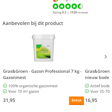
Rating
9.3
|
1539
reviews
Aanbevolen bij dit product
Gras&Groen - Gazon Professional 7 kg -
Gras&Groen - 
Gazonmest
nieuw bode
100% organische gazonmest
Actief bode
Voor 70 m² gazon
Voor 35-70 
31,95
16,95
Bekijk