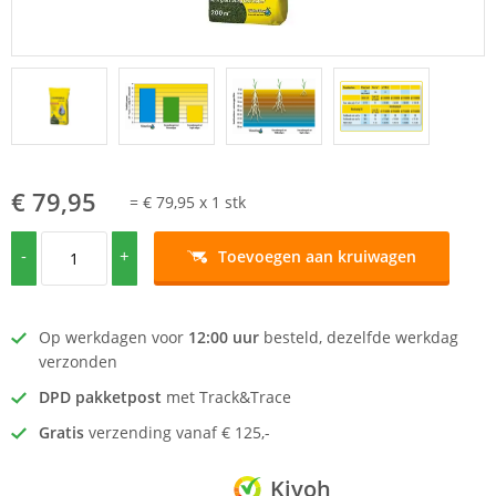
€ 79,95
=
€ 79,95
x
1
stk
-
+
Toevoegen aan kruiwagen
Op werkdagen voor
12:00 uur
besteld, dezelfde werkdag
verzonden
DPD pakketpost
met Track&Trace
Gratis
verzending vanaf € 125,-
Kiyoh