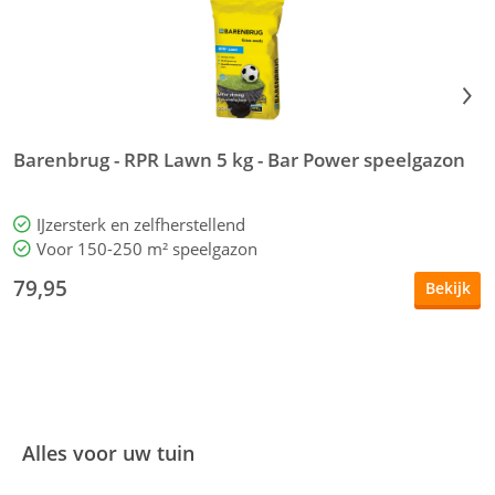
Barenbrug - RPR Lawn 5 kg - Bar Power speelgazon
B
IJzersterk en zelfherstellend
Voor 150-250 m² speelgazon
79,95
Bekijk
Alles voor uw tuin