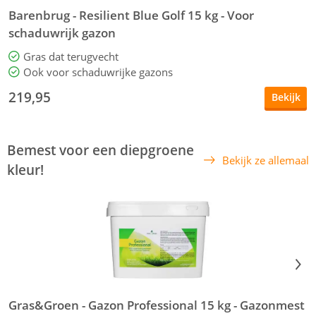
Barenbrug - Resilient Blue Golf 15 kg - Voor
B
schaduwrijk gazon
V
Gras dat terugvecht
Ook voor schaduwrijke gazons
219,95
Bekijk
Bemest voor een diepgroene
Bekijk ze allemaal
kleur!
Gras&Groen - Gazon Professional 15 kg - Gazonmest
G