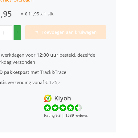
1,95
stk
=
€ 11,95
x
1
+
Toevoegen aan kruiwagen
 werkdagen voor
12:00 uur
besteld, dezelfde
rkdag verzonden
D pakketpost
met Track&Trace
tis
verzending vanaf € 125,-
Kiyoh
Rating
9.3
|
1539
reviews