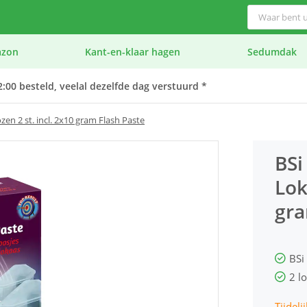
azon
Kant-en-klaar hagen
Sedumdak
:00 besteld, veelal dezelfde dag verstuurd *
zen 2 st. incl. 2x10 gram Flash Paste
BSi
Lok
gra
BSi
2 l
Tijdeli