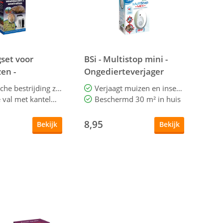
gset voor
BSi - Multistop mini -
en -
Ongedierteverjager
val + Toolkit
Ecologische bestrijding zonder gif
Verjaagt muizen en insecten
Handige val met kantelmechanisme
Beschermd 30 m² in huis
8,95
Bekijk
Bekijk