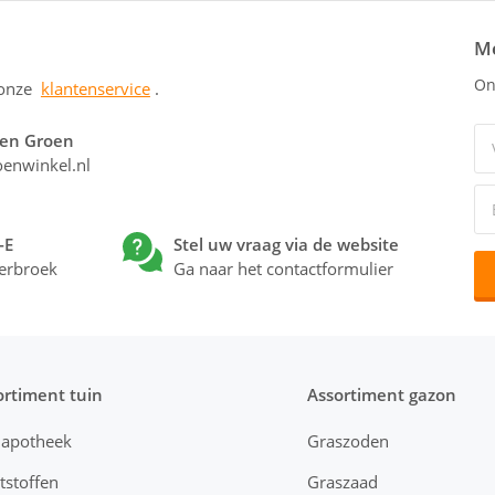
Me
On
 onze
klantenservice
.
 en Groen
enwinkel.nl
-E
Stel uw vraag via de website
erbroek
Ga naar het contactformulier
ortiment tuin
Assortiment gazon
napotheek
Graszoden
tstoffen
Graszaad