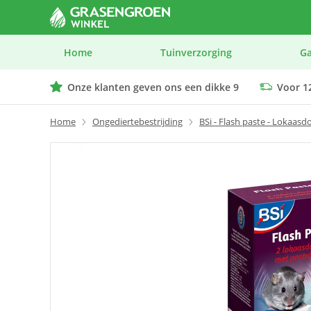
Home
Tuinverzorging
G
Onze klanten geven ons een dikke 9
Voor 12
We geven advies op maat bij elk product
Home
Ongediertebestrijding
BSi - Flash paste - Lokaasdo