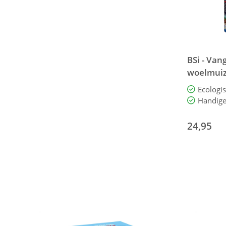
BSi - Van
woelmuiz
Woelmuis
24,95