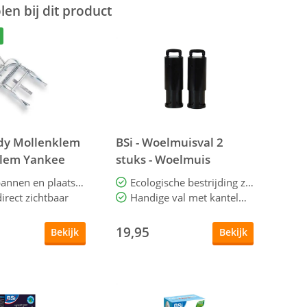
en bij dit product
ndy Mollenklem
BSi - Woelmuisval 2
klem Yankee
stuks - Woelmuis
bestrijding
Veilig spannen en plaatsen
Ecologische bestrijding zonder gif
irect zichtbaar
Handige val met kantelmechanisme
19,95
Bekijk
Bekijk