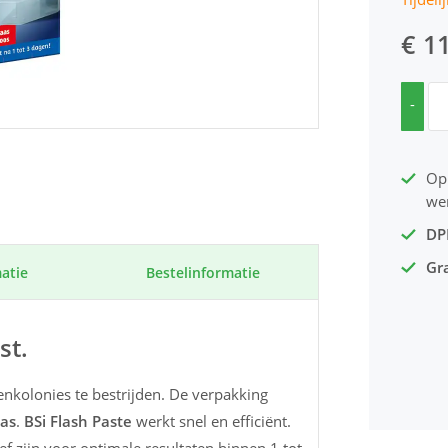
€ 1
-
Op
we
DP
Gra
atie
Bestel­informatie
st.
nkolonies te bestrijden. De verpakking
aas
.
BSi Flash Paste
werkt snel en efficiënt.