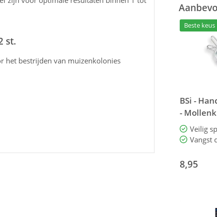
f zijn voor optimale resultaten binnen 1 tot
Aanbevol
Beste keus
 st.
or het bestrijden van muizenkolonies
BSi - Ha
- Mollen
super
Vangst d
8,95