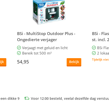
BSi - MultiStop Outdoor Plus -
BSi - Fl
Ongedierte verjager
st. incl
Verjaagt met geluid en licht
BSi Fla
Bereik tot 500 m²
Tijdelijk nie
54,95
ijk
Bekijk
 een dikke 9
Voor 12:00 besteld, veelal dezelfde dag verstu