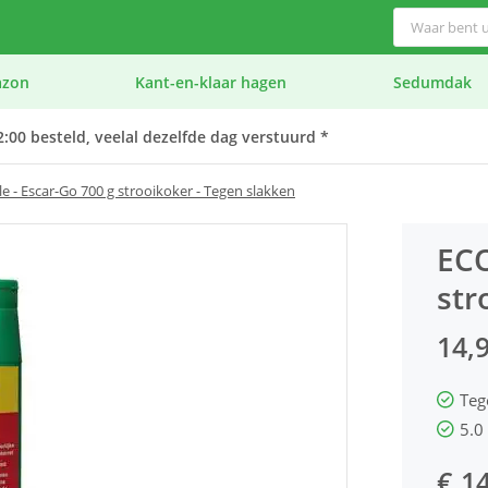
azon
Kant-en-klaar hagen
Sedumdak
:00 besteld, veelal dezelfde dag verstuurd *
e - Escar-Go 700 g strooikoker - Tegen slakken
ECO
str
14,
Teg
5.0
€ 1