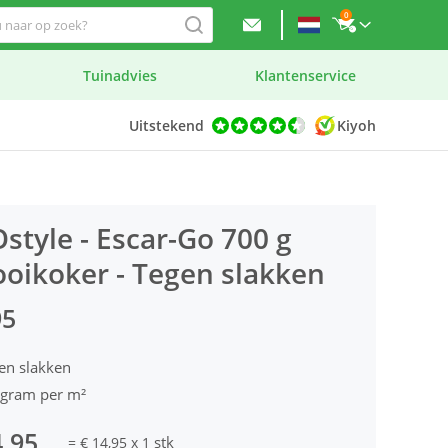
0
Tuinadvies
Klantenservice
Uitstekend
Kiyoh
style - Escar-Go 700 g
ooikoker - Tegen slakken
95
en slakken
 gram per m²
4,95
stk
=
€ 14,95
x
1