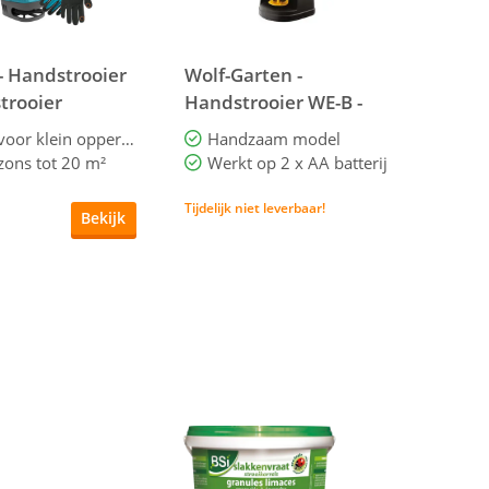
- Handstrooier
Wolf-Garten -
trooier
Handstrooier WE-B -
Power spreader
Handig voor klein oppervlak
Handzaam model
zons tot 20 m²
Werkt op 2 x AA batterij
Tijdelijk niet leverbaar!
Bekijk