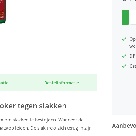
-
Op
we
DP
Gra
atie
Bestel­informatie
koker tegen slakken
rm om slakken te bestrijden. Wanneer de
Aanbevol
atstop leiden. De slak trekt zich terug in zijn