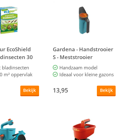
pur EcoShield
Gardena - Handstrooier
adinsecten 30
S - Meststrooier
300 m²
t bladinsecten
Handzaam model
0 m² oppervlak
Ideaal voor kleine gazons
13,95
Bekijk
Bekijk