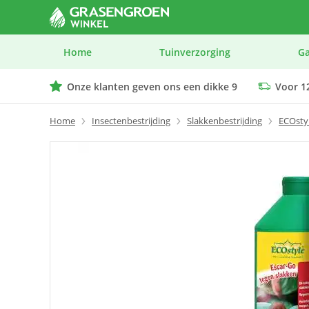
Home
Tuinverzorging
G
Onze klanten geven ons een dikke 9
Voor 12
We geven advies op maat bij elk product
Home
Insectenbestrijding
Slakkenbestrijding
ECOstyl