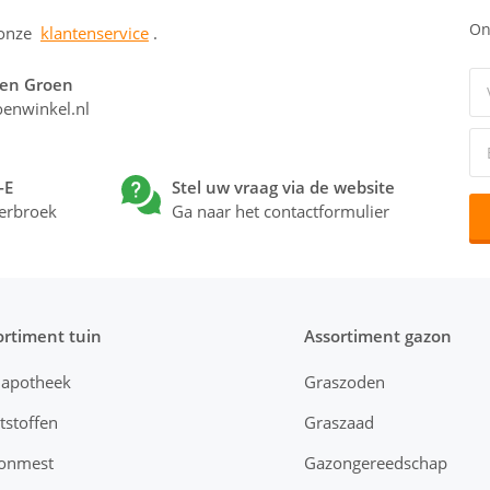
On
 onze
klantenservice
.
 en Groen
enwinkel.nl
-E
Stel uw vraag via de website
erbroek
Ga naar het contactformulier
ortiment tuin
Assortiment gazon
napotheek
Graszoden
tstoffen
Graszaad
onmest
Gazongereedschap