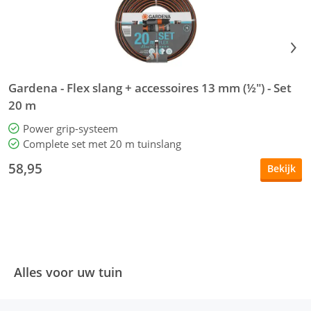
Gardena - Flex slang + accessoires 13 mm (½") - Set
G
20 m
t
Power grip-systeem
Complete set met 20 m tuinslang
58,95
Bekijk
Alles voor uw tuin