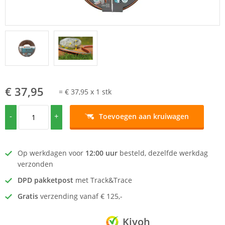
€ 37,95
=
€ 37,95
x
1
stk
-
+
Toevoegen aan kruiwagen
Op werkdagen voor
12:00 uur
besteld, dezelfde werkdag
verzonden
DPD pakketpost
met Track&Trace
Gratis
verzending vanaf € 125,-
Kiyoh