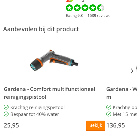
Rating
9.3
|
1539
reviews
Aanbevolen bij dit product
Gardena - Comfort multifunctioneel
Gardena - Wa
reinigingspistool
m
Krachtig reinigingspistool
Krachtig op
Bespaar tot 40% water
Met 15 mete
25,95
136,95
Bekijk