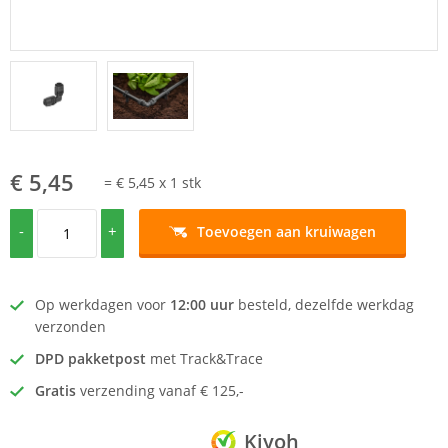
€ 5,45
=
€ 5,45
x
1
stk
-
+
Toevoegen aan kruiwagen
Op werkdagen voor
12:00 uur
besteld, dezelfde werkdag
verzonden
DPD pakketpost
met Track&Trace
Gratis
verzending vanaf € 125,-
Kiyoh