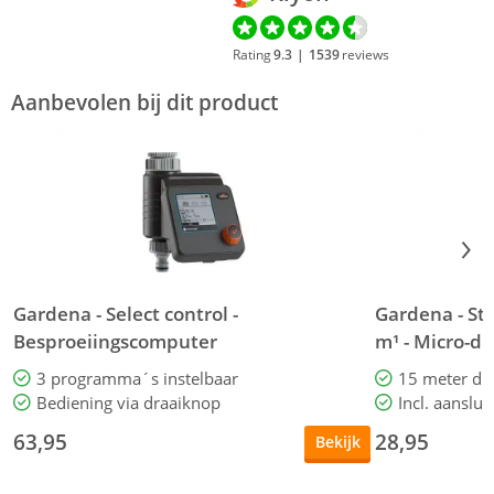
Rating
9.3
|
1539
reviews
Aanbevolen bij dit product
Gardena - Select control -
Gardena - Sta
Besproeiingscomputer
m¹ - Micro-dr
3 programma´s instelbaar
15 meter dr
Bediening via draaiknop
Incl. aanslu
63,95
28,95
Bekijk