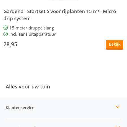
Gardena - Startset S voor rijplanten 15 m¹ - Micro-
G
drip system
15 meter druppelslang
Incl. aansluitapparatuur
28,95
2
Bekijk
Alles voor uw tuin
Klantenservice