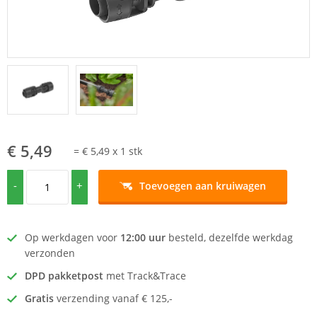
€ 5,49
=
€ 5,49
x
1
stk
-
+
Toevoegen aan kruiwagen
Op werkdagen voor
12:00 uur
besteld, dezelfde werkdag
verzonden
DPD pakketpost
met Track&Trace
Gratis
verzending vanaf € 125,-