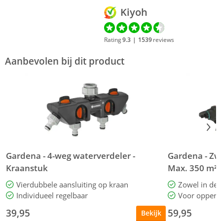
Kiyoh
Rating
9.3
|
1539
reviews
Aanbevolen bij dit product
Gardena - 4-weg waterverdeler -
Gardena - Zw
Kraanstuk
Max. 350 m²
Vierdubbele aansluiting op kraan
Zowel in de 
Individueel regelbaar
Voor opperv
39,95
59,95
Bekijk