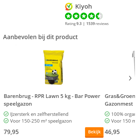
Kiyoh
Rating
9.3
|
1539
reviews
Aanbevolen bij dit product
Barenbrug - RPR Lawn 5 kg - Bar Power
Gras&Groen - 
speelgazon
Gazonmest
IJzersterk en zelfherstellend
100% organi
Voor 150-250 m² speelgazon
Voor 150 m²
79,95
46,95
Bekijk