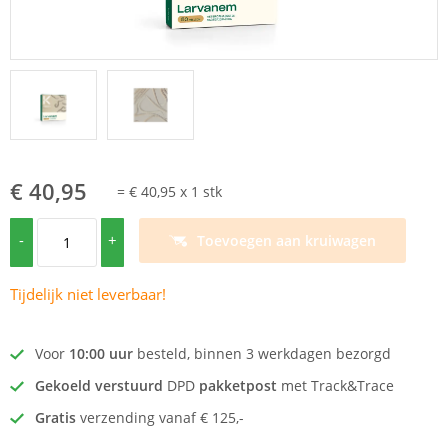
€ 40,95
=
€ 40,95
x
1
stk
-
+
Toevoegen aan kruiwagen
Tijdelijk niet leverbaar!
Voor
10:00 uur
besteld, binnen 3 werkdagen bezorgd
Gekoeld verstuurd
DPD
pakketpost
met Track&Trace
Gratis
verzending vanaf € 125,-