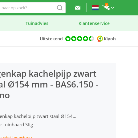
0
Tuinadvies
Klantenservice
Uitstekend
Kiyoh
enkap kachelpijp zwart
al Ø154 mm - BAS6.150 -
rno
Regenkap kachelpijp zwart staal Ø154 mm
r tuinhaard Stig
jk niet leverbaar!