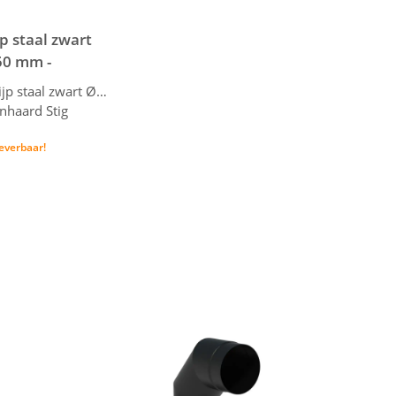
p staal zwart
50 mm -
0 - Forno
Kachelpijp staal zwart Ø154 x 750 mm
nhaard Stig
 leverbaar!