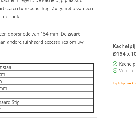
achel inregent. De kachelpijp plaatst u
t stalen tuinkachel Stig. Zo geniet u van een
t de rook.
ft een doorsnede van 154 mm. De
zwart
an andere tuinhaard accessoires om uw
Kachelpij
Ø154 x 1
BAS5.150 
 staal
Voor tui
cm
m
Tijdelijk niet
 mm
haard Stig
r