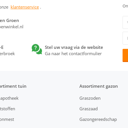
On
 onze
klantenservice
.
 en Groen
enwinkel.nl
-E
Stel uw vraag via de website
erbroek
Ga naar het contactformulier
ortiment tuin
Assortiment gazon
napotheek
Graszoden
tstoffen
Graszaad
onmest
Gazongereedschap