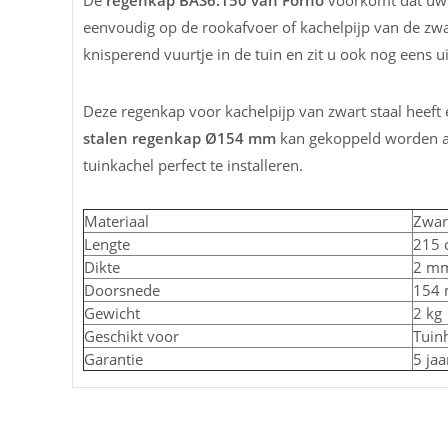
De
regenkap BAS6.150 van Forno
voorkomt dat uw k
eenvoudig op de rookafvoer of kachelpijp van de zwar
knisperend vuurtje in de tuin en zit u ook nog eens ui
Deze regenkap voor kachelpijp van zwart staal hee
stalen regenkap Ø154 mm
kan gekoppeld worden a
tuinkachel perfect te installeren.
Materiaal
Zwart
Lengte
215 
Dikte
2 m
Doorsnede
154
Gewicht
2 kg
Geschikt voor
Tuin
Garantie
5 jaa