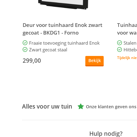
Deur voor tuinhaard Enok zwart
Tuinhaa
gecoat - BKDG1 - Forno
voor wa
BKWG1.2
Fraaie toevoeging tuinhaard Enok
Stalen
Zwart gecoat staal
Hitteb
Tijdelijk ni
299,00
Bekijk
Alles voor uw tuin
Onze klanten geven ons
Hulp nodig?