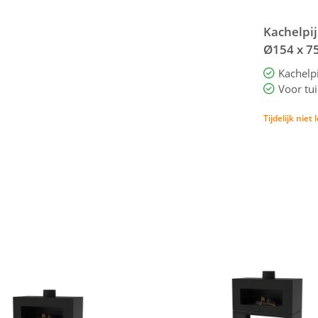
Kachelpij
Ø154 x 7
BAS5.1.15
Voor tui
Tijdelijk niet