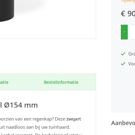
€ 9
-
Gra
Vo
atie
Bestel­informatie
aal Ø154 mm
voorzien van een regenkap? Deze
zwqart
Aanbevol
t naadloos aan bij uw tuinhaard.