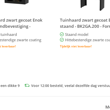
rd zwart gecoat Enok
Tuinhaard zwart gecoat 
ndbevestiging -
staand - BK2GA.200 - For
00 - Forno
 tuinhaard
Staand model
estendige zwarte coating
Hittebestendige zwarte co
et leverbaar!
Tijdelijk niet leverbaar!
 een dikke 9
Voor 12:00 besteld, veelal dezelfde dag verstu
Me