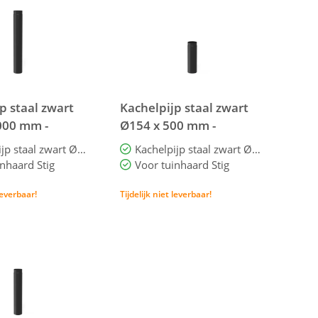
p staal zwart
Kachelpijp staal zwart
000 mm -
Ø154 x 500 mm -
- Forno
BAS5.2.150 - Forno
Kachelpijp staal zwart Ø154 x 1000 mm
Kachelpijp staal zwart Ø154 x 500 mm
nhaard Stig
Voor tuinhaard Stig
 leverbaar!
Tijdelijk niet leverbaar!