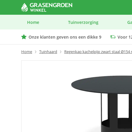
Home
Tuinverzorging
G
Onze klanten geven ons een dikke 9
Voor 12
We geven advies op maat bij elk product
Home
Tuinhaard
Regenkap kachelpijp zwart staal Ø154 