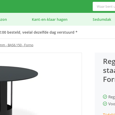
azon
Kant-en-klaar hagen
Sedumdak
:00 besteld, veelal dezelfde dag verstuurd *
mm - BAS6.150 - Forno
Reg
sta
Fo
Voo
Tijdeli