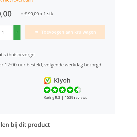
0,00
stk
=
€ 90,00
x
1
+
Toevoegen aan kruiwagen
tis thuisbezorgd
or 12:00 uur besteld, volgende werkdag bezorgd
Kiyoh
Rating
9.3
|
1539
reviews
en bij dit product