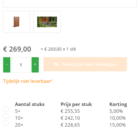
€ 269,00
=
€ 269,00
x
1
stk
-
+
Toevoegen aan kruiwagen
Tijdelijk niet leverbaar!
Aantal stuks
Prijs per stuk
Korting
5+
€ 255,55
5,00%
10+
€ 242,10
10,00%
20+
€ 228,65
15,00%