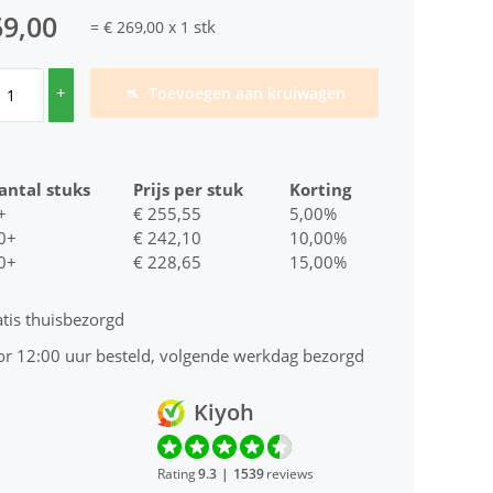
69,00
stk
=
€ 269,00
x
1
+
Toevoegen aan kruiwagen
antal stuks
Prijs per stuk
Korting
+
€ 255,55
5,00%
0+
€ 242,10
10,00%
0+
€ 228,65
15,00%
tis thuisbezorgd
or 12:00 uur besteld, volgende werkdag bezorgd
Kiyoh
Rating
9.3
|
1539
reviews