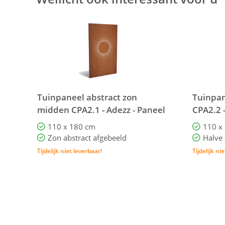
Tuinpaneel abstract zon
Tuinpan
midden CPA2.1 - Adezz - Paneel
CPA2.2 
Abstract CPA2.1
CPA2.2
110 x 180 cm
110 x
Zon abstract afgebeeld
Halve 
Tijdelijk niet leverbaar!
Tijdelijk ni