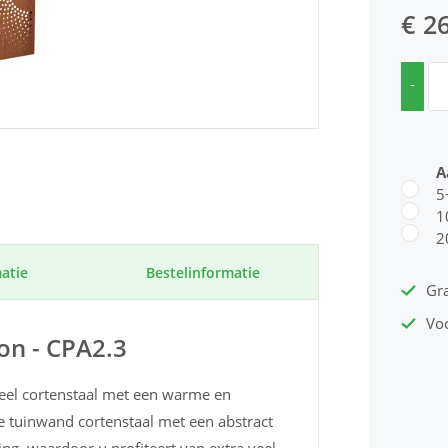
€ 2
-
A
5
1
2
atie
Bestel­informatie
Gra
Vo
on - CPA2.3
neel cortenstaal met een warme en
ze tuinwand cortenstaal met een abstract