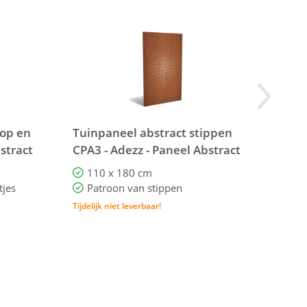
 op en
Tuinpaneel abstract stippen
Tui
stract
CPA3 - Adezz - Paneel Abstract
180
CPA3
Bas
110 x 180 cm
B
tjes
Patroon van stippen
1
Tijdelijk niet leverbaar!
vana