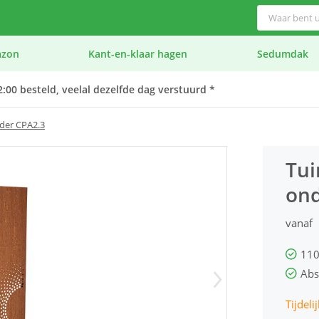
azon
Kant-en-klaar hagen
Sedumdak
:00 besteld, veelal dezelfde dag verstuurd *
nder CPA2.3
Tui
ond
vanaf
110
Abs
Tijdeli