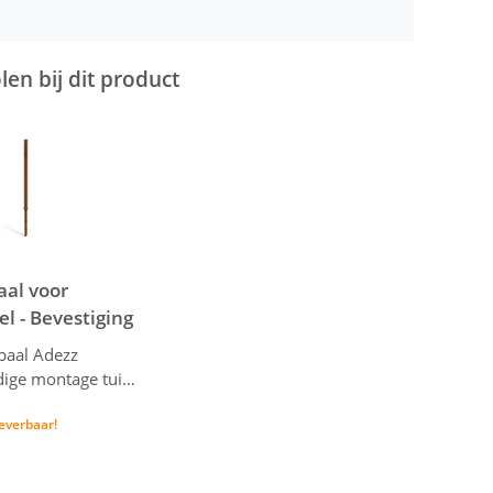
en bij dit product
aal voor
l - Bevestiging
len Adezz -
paal Adezz
Eenvoudige montage tuinpaneel
 leverbaar!