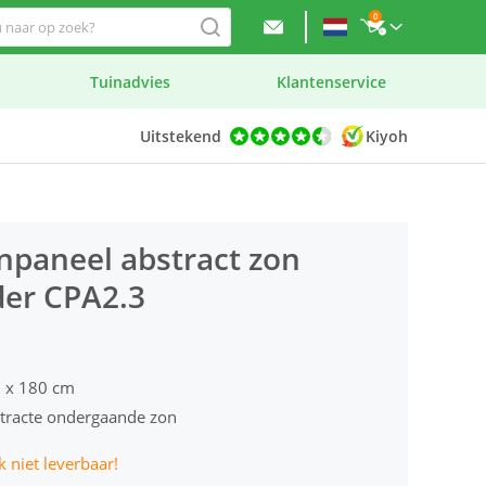
0
Tuinadvies
Klantenservice
Uitstekend
Kiyoh
npaneel abstract zon
er CPA2.3
 x 180 cm
tracte ondergaande zon
jk niet leverbaar!