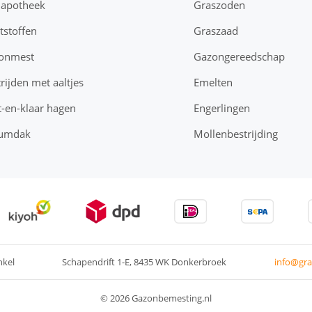
napotheek
Graszoden
tstoffen
Graszaad
onmest
Gazongereedschap
rijden met aaltjes
Emelten
-en-klaar hagen
Engerlingen
umdak
Mollenbestrijding
nkel
Schapendrift 1-E
8435 WK Donkerbroek
info@gra
© 2026 Gazonbemesting.nl