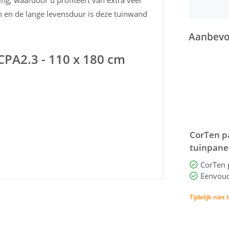
ng, waardoor u profiteert van extra veel
gn en de lange levensduur is deze tuinwand
Aanbevol
CPA2.3 - 110 x 180 cm
CorTen p
tuinpanee
tuinpane
CorTen 
CPP1
Tijdelijk niet