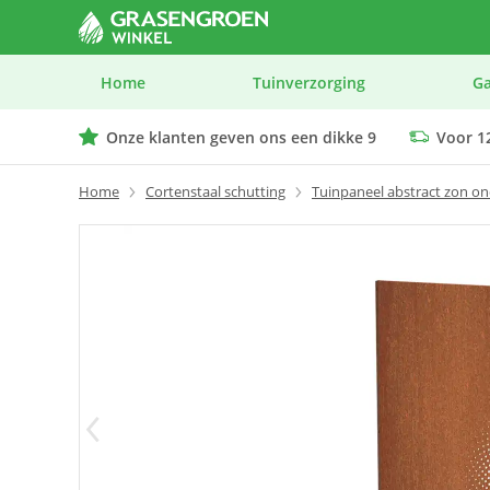
Home
Tuinverzorging
G
Onze klanten geven ons een dikke 9
Voor 12
We geven advies op maat bij elk product
Home
Cortenstaal schutting
Tuinpaneel abstract zon o