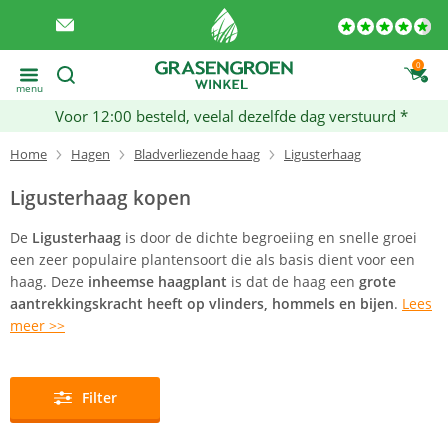
0
menu
Voor 12:00 besteld, veelal dezelfde dag verstuurd *
Home
Hagen
Bladverliezende haag
Ligusterhaag
Ligusterhaag kopen
De
Ligusterhaag
is door de dichte begroeiing en snelle groei
een zeer populaire plantensoort die als basis dient voor een
haag. Deze
inheemse haagplant
is dat de haag een
grote
aantrekkingskracht heeft op vlinders, hommels en bijen
.
Lees
meer >>
Filter