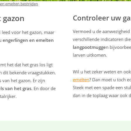
 en emelten bestrijden
t gazon
Controleer uw g
Vermoed u de aanwezigheid v
l leed voor het gazon, maar
verschillende indicatoren di
 u
engerlingen en emelten
langpootmugge
n bijvoorbee
larven uitkomen.
t het dat het gras los ligt
Wil u het zeker weten en ook
jn dit bekende vraagstukken.
emelten
? Dan moet u toch e
s van het gazon. Er zijn
Steek met een spade een stu
s van het gras
. En door de
dan in de toplaag waar ook de
alrijker.