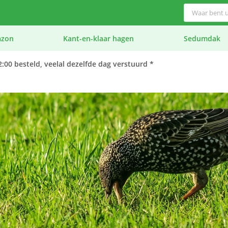
azon
Kant-en-klaar hagen
Sedumdak
:00 besteld, veelal dezelfde dag verstuurd *