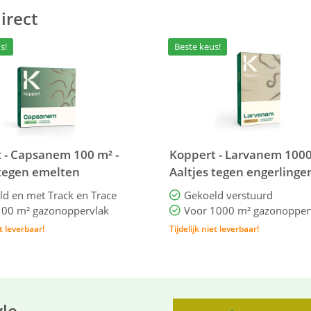
irect
s!
Beste keus!
 - Capsanem 100 m² -
Koppert - Larvanem 1000
 tegen emelten
Aaltjes tegen engerlinge
d en met Track en Trace
Gekoeld verstuurd
100 m² gazonoppervlak
Voor 1000 m² gazonopper
et leverbaar!
Tijdelijk niet leverbaar!
yle