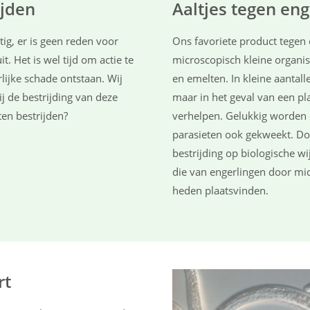
ijden
Aaltjes tegen en
ustig, er is geen reden voor
Ons favoriete product tegen d
it. Het is wel tijd om actie te
microscopisch kleine organis
ijke schade ontstaan. Wij
en emelten. In kleine aantal
j de bestrijding van deze
maar in het geval van een p
en bestrijden?
verhelpen. Gelukkig worden 
parasieten ook gekweekt. Do
bestrijding op biologische wi
die van engerlingen door mid
heden plaatsvinden.
rt