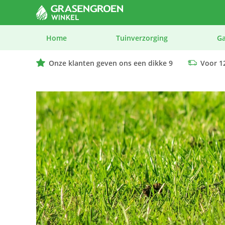
Home
Tuinverzorging
G
Onze klanten geven ons een dikke 9
Voor 12
We geven advies op maat bij elk product