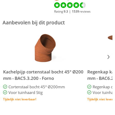
Rating
9.3
|
1539
reviews
Aanbevolen bij dit product
Kachelpijp cortenstaal bocht 45° Ø200
Regenkap kac
mm - BAC5.3.200 - Forno
mm - BAC6.20
Cortenstaal bocht 45° Ø200mm
Regenkap c
Voor tuinhaard Stig
Voor tuinhaa
Tijdelijk niet leverbaar!
Tijdelijk niet lever