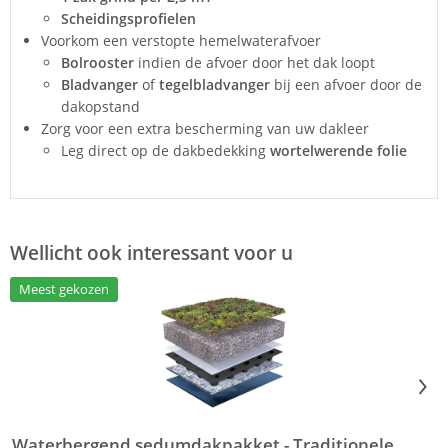
Scheidingsprofielen
Voorkom een verstopte hemelwaterafvoer
Bolrooster
indien de afvoer door het dak loopt
Bladvanger
of
tegelbladvanger
bij een afvoer door de
dakopstand
Zorg voor een extra bescherming van uw dakleer
Leg direct op de dakbedekking
wortelwerende folie
Wellicht ook interessant voor u
Meest gekozen
Waterbergend sedumdakpakket - Traditionele
S