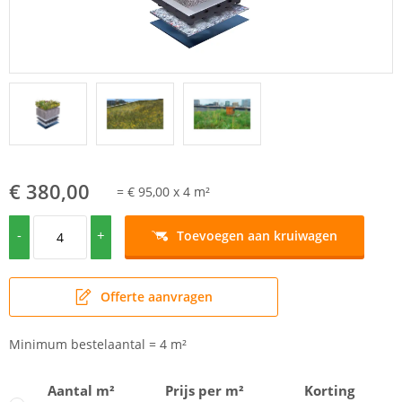
€ 380,00
=
€ 95,00
x
4
m²
-
+
Toevoegen aan kruiwagen
Offerte aanvragen
Minimum bestelaantal
=
4
m²
Aantal m²
Prijs per m²
Korting