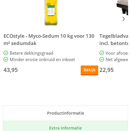
ECOstyle - Myco-Sedum 10 kg voor 130
Tegelbladvan
m² sedumdak
incl. betonte
Betere dekkingsgraad
Voor afvoer
Minder erosie onkruid en inboet
Net afgewer
43,95
22,95
Bekijk
Product­informatie
Extra informatie