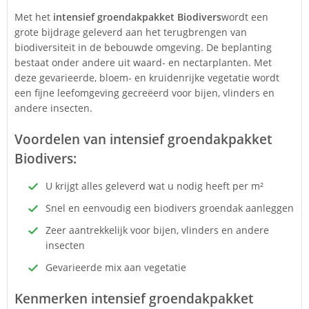
Met het
i
ntensief groendakpakket Biodivers
wordt een
grote bijdrage geleverd aan het terugbrengen van
biodiversiteit in de bebouwde omgeving. De beplanting
bestaat onder andere uit waard- en nectarplanten. Met
deze gevarieerde, bloem- en kruidenrijke vegetatie wordt
een fijne leefomgeving gecreëerd voor bijen, vlinders en
andere insecten.
Voordelen van i
ntensief groendakpakket
Biodivers
:
U krijgt alles geleverd wat u nodig heeft per m²
Snel en eenvoudig een biodivers groendak aanleggen
Zeer aantrekkelijk voor bijen, vlinders en andere
insecten
Gevarieerde mix aan vegetatie
Kenmerken i
ntensief groendakpakket