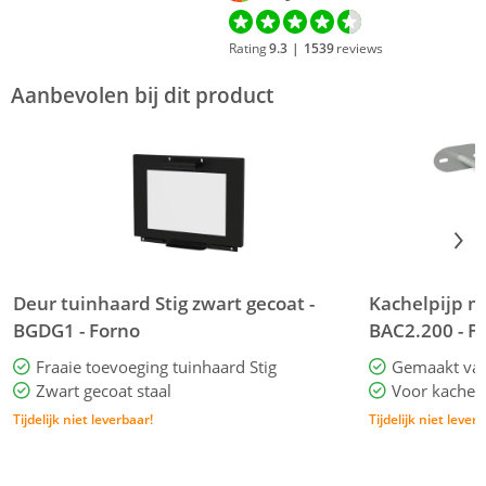
Rating
9.3
|
1539
reviews
Aanbevolen bij dit product
Deur tuinhaard Stig zwart gecoat -
Kachelpijp 
BGDG1 - Forno
BAC2.200 - F
Fraaie toevoeging tuinhaard Stig
Gemaakt va
Zwart gecoat staal
Voor kache
Tijdelijk niet leverbaar!
Tijdelijk niet lever