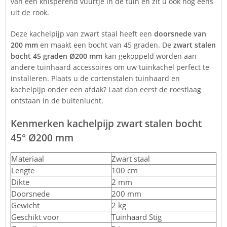
van een knisperend vuurtje in de tuin en zit u ook nog eens
uit de rook.
Deze kachelpijp van zwart staal heeft een
doorsnede van
200 mm
en maakt een bocht van 45 graden. De
zwart stalen
bocht 45 graden Ø200 mm
kan gekoppeld worden aan
andere tuinhaard accessoires om uw tuinkachel perfect te
installeren. Plaats u de cortenstalen tuinhaard en
kachelpijp onder een afdak? Laat dan eerst de roestlaag
ontstaan in de buitenlucht.
Kenmerken kachelpijp zwart stalen bocht
45° Ø200 mm
Materiaal
Zwart staal
Lengte
100 cm
Dikte
2 mm
Doorsnede
200 mm
Gewicht
2 kg
Geschikt voor
Tuinhaard Stig