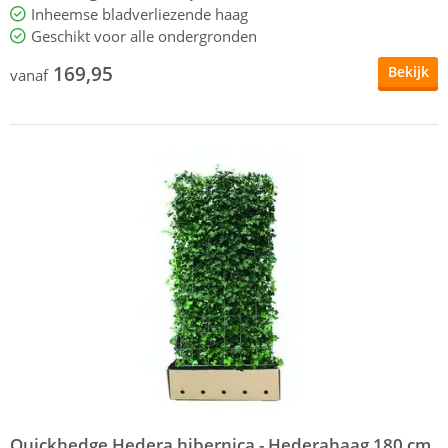
Inheemse bladverliezende haag
Geschikt voor alle ondergronden
169,95
Bekijk
vanaf
Quickhedge Hedera hibernica - Hederahaag 180 cm