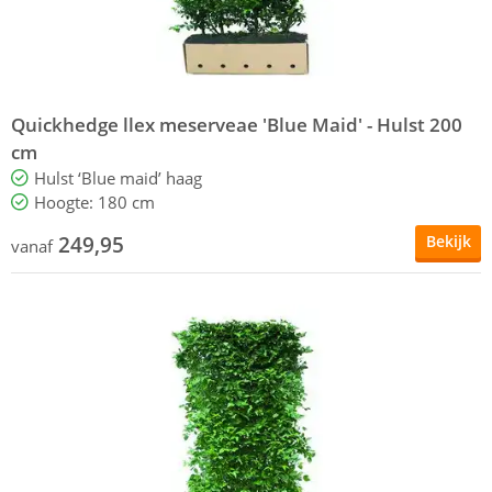
Quickhedge llex meserveae 'Blue Maid' - Hulst 200
cm
Hulst ‘Blue maid’ haag
Hoogte: 180 cm
249,95
Bekijk
vanaf