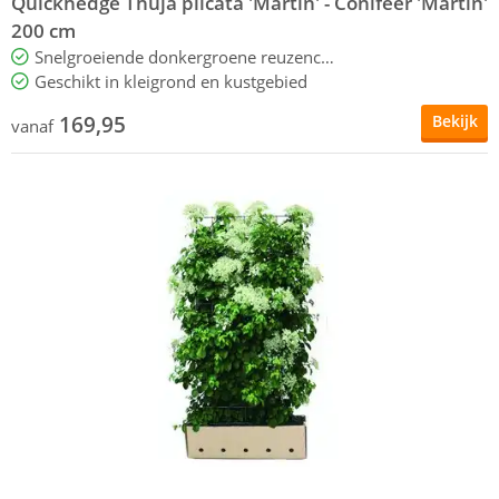
Quickhedge Thuja plicata 'Martin' - Conifeer 'Martin'
200 cm
Snelgroeiende donkergroene reuzenconifeer
Geschikt in kleigrond en kustgebied
169,95
Bekijk
vanaf