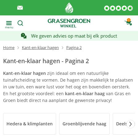
0
menu
We geven advies op maat bij elk product
Home
Kant-en-klaar hagen
Pagina 2
Kant-en-klaar hagen - Pagina 2
Kant-en-klaar hagen
zijn ideaal om een natuurlijke
tuinafscheiding te vormen. De hagen zijn makkelijk te plaatsen
in uw tuin, een ware lust voor het oog en bovendien oersterk.
En het grootste voordeel: een
kant-en-klaar haag
van Gras en
Groen biedt direct na aanplant de gewenste privacy!
Hedera & klimplanten
Groenblijvende haag
Deels gro