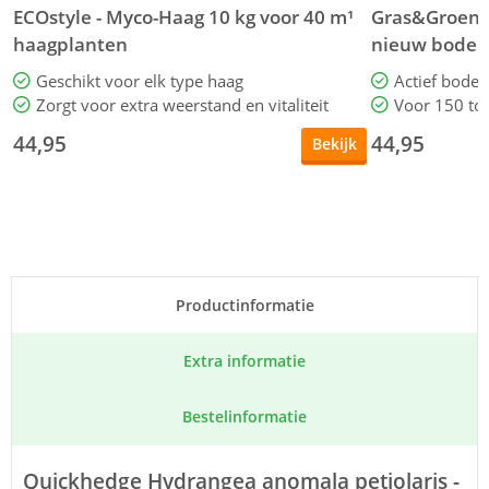
ECOstyle - Myco-Haag 10 kg voor 40 m¹
Gras&Groen -
haagplanten
nieuw bode
Geschikt voor elk type haag
Actief bode
Zorgt voor extra weerstand en vitaliteit
Voor 150 to
44,95
44,95
Bekijk
Product­informatie
Extra informatie
Bestel­informatie
Quickhedge Hydrangea anomala petiolaris -