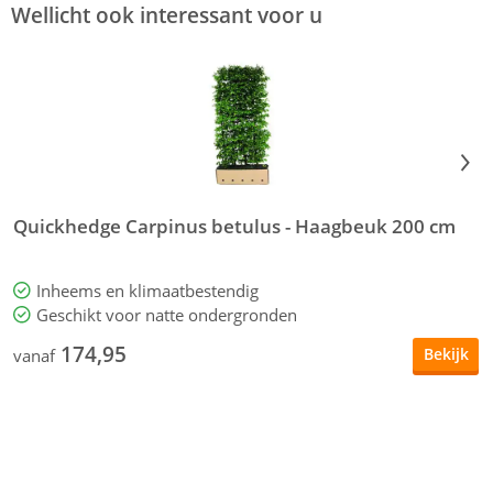
Wellicht ook interessant voor u
Quickhedge Carpinus betulus - Haagbeuk 200 cm
Q
I
Inheems en klimaatbestendig
Geschikt voor natte ondergronden
174,95
Bekijk
vanaf
v