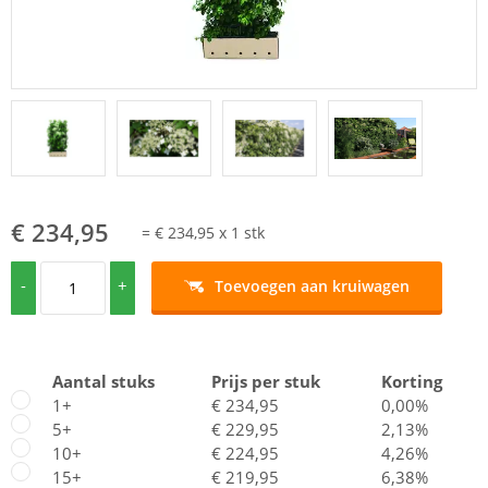
€ 234,95
=
€ 234,95
x
1
stk
-
+
Toevoegen aan kruiwagen
Aantal stuks
Prijs per stuk
Korting
1+
€ 234,95
0,00%
5+
€ 229,95
2,13%
10+
€ 224,95
4,26%
15+
€ 219,95
6,38%