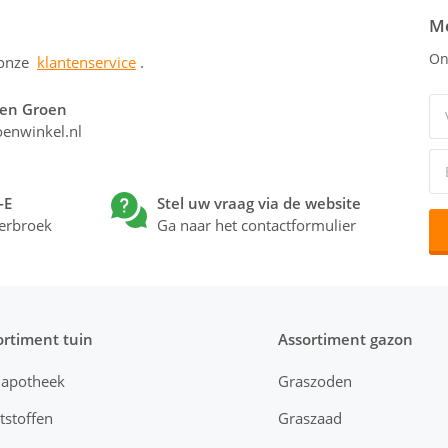
Me
On
 onze
klantenservice
.
 en Groen
enwinkel.nl
-E
Stel uw vraag via de website
erbroek
Ga naar het contactformulier
ortiment tuin
Assortiment gazon
napotheek
Graszoden
tstoffen
Graszaad