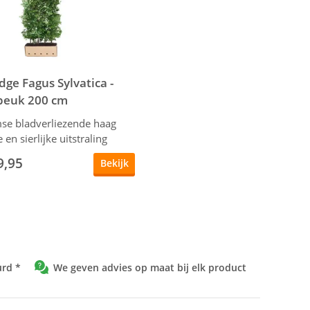
ge Fagus Sylvatica -
beuk 200 cm
se bladverliezende haag
e en sierlijke uitstraling
9,95
Bekijk
urd *
We geven advies op maat bij elk product