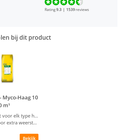
Rating
9.3
|
1539
reviews
en bij dit product
 - Myco-Haag 10
0 m¹
ten
Geschikt voor elk type haag
Zorgt voor extra weerstand en vitaliteit
Bekijk