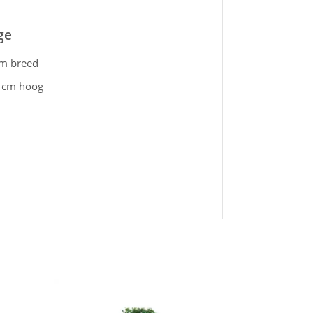
ge
cm breed
0 cm hoog