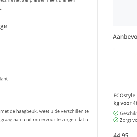
ect na het aanplanten heeft u al een
k.
dge
Aanbevol
lant
ECOstyle
kg voor 4
haagplan
et de haagbeuk, weet u de verschillen te
graag aan u uit om ervoor te zorgen dat u
44,95