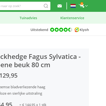
0
Tuinadvies
Klantenservice
Uitstekend
Kiyoh
ckhedge Fagus Sylvatica -
ene beuk 80 cm
129,95
eemse bladverliezende haag
loze en sierlijke uitstraling
44,95
stk
=
€ 144,95
x
1