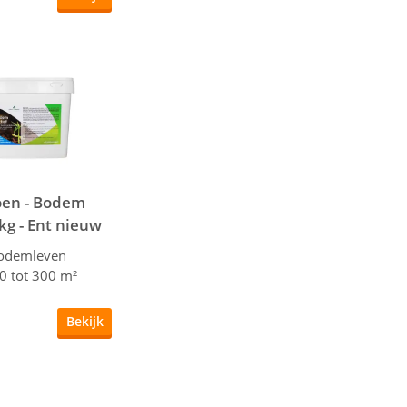
en - Bodem
 kg - Ent nieuw
ven
bodemleven
0 tot 300 m²
Bekijk