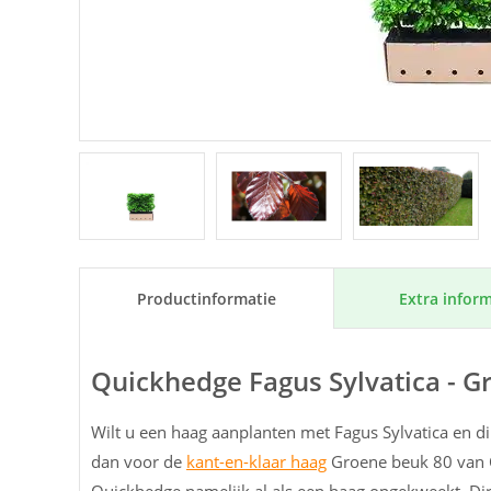
Extra inform
Product­informatie
Quickhedge Fagus Sylvatica - 
Wilt u een haag aanplanten met Fagus Sylvatica en di
dan voor de
kant-en-klaar haag
Groene beuk 80 van Q