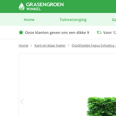
Home
Tuinverzorging
G
Onze klanten geven ons een dikke 9
Voor 12
We geven advies op maat bij elk product
Home
Kant-en-klaar hagen
Quickhedge Fagus Sylvatica 