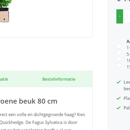
-
A
1
5
1
1
atie
Bestel­informatie
Le
bes
Pl
Groene beuk 80 cm
Pal
rect een volle en dichtgegroeide haag? Kies
uickhedge. De Fagus Sylvatica is door