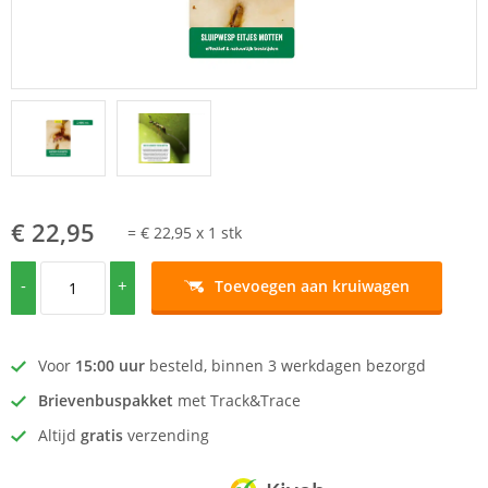
€ 22,95
=
€ 22,95
x
1
stk
-
+
Toevoegen aan kruiwagen
Voor
15:00 uur
besteld, binnen 3 werkdagen bezorgd
Brievenbuspakket
met Track&Trace
Altijd
gratis
verzending