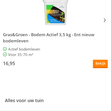
Gras&Groen - Bodem Actief 3,5 kg - Ent nieuw
K
bodemleven
Actief bodemleven
Voor 35-70 m²
T
16,95
Bekijk
Alles voor uw tuin