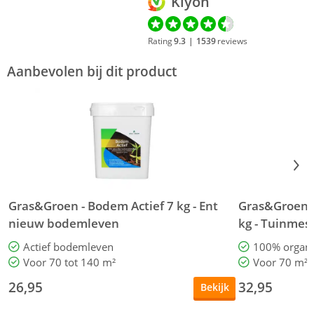
Kiyoh
Rating
9.3
|
1539
reviews
Aanbevolen bij dit product
Gras&Groen - Bodem Actief 7 kg - Ent
Gras&Groen -
nieuw bodemleven
kg - Tuinmes
Actief bodemleven
100% organi
Voor 70 tot 140 m²
Voor 70 m² 
26,95
32,95
Bekijk