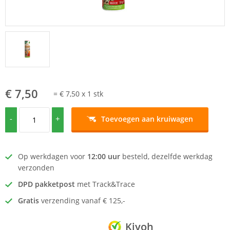
€ 7,50
=
€ 7,50
x
1
stk
-
+
Toevoegen aan kruiwagen
Op werkdagen voor
12:00 uur
besteld, dezelfde werkdag
verzonden
DPD pakketpost
met Track&Trace
Gratis
verzending vanaf € 125,-
Kiyoh