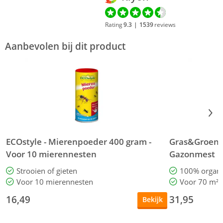
Rating
9.3
|
1539
reviews
Aanbevolen bij dit product
ECOstyle - Mierenpoeder 400 gram -
Gras&Groen - 
Voor 10 mierennesten
Gazonmest
Strooien of gieten
100% organi
Voor 10 mierennesten
Voor 70 m² 
16,49
31,95
Bekijk