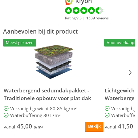
Kiyoh
Rating
9.3
|
1539
reviews
Aanbevolen bij dit product
Meest gekozen
Voor overkappi
Waterbergend sedumdakpakket -
Lichtgewich
Traditionele opbouw voor plat dak
Waterbergend
Verzadigd gewicht 80-85 kg/m²
Verzadigd g
Waterbuffering 30 L/m²
Waterbuffer
45,00
41,50
Bekijk
vanaf
vanaf
p/m²
p