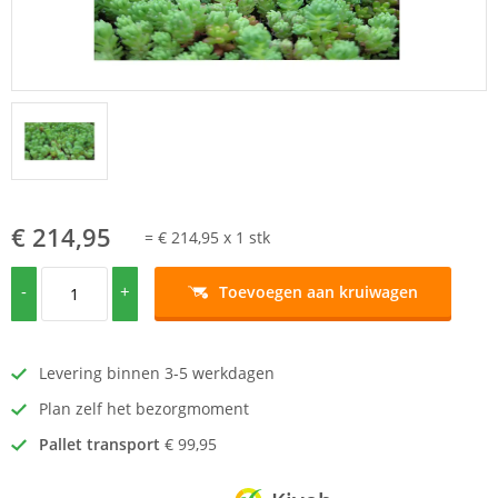
€ 214,95
=
€ 214,95
x
1
stk
-
+
Toevoegen aan kruiwagen
Levering binnen 3-5 werkdagen
Plan zelf het bezorgmoment
Pallet transport
€ 99,95