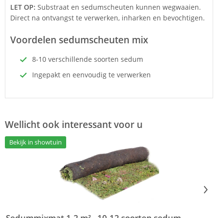
LET OP:
Substraat en sedumscheuten kunnen wegwaaien.
Direct na ontvangst te verwerken, inharken en bevochtigen.
Voordelen sedumscheuten mix
8-10 verschillende soorten sedum
Ingepakt en eenvoudig te verwerken
Wellicht ook interessant voor u
Bekijk in showtuin
Sedummixmat 1,2 m² - 10-12 soorten sedum
S